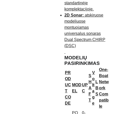
standartinėje
komplektacijoje.
2D Sonar:
atskiruose
modeliuose
montuojamas
universalus sonaras
Dual Spectrum CHIRP
(DSC)
MODELIŲ
PASIRINKIMAS
One-
PR
V
S
Boat
OD
o
H
L
Netw
UC
MOD
UP
lt
A
B
ork
T
EL
C
a
F
S
Com
CO
g
T
patib
DE
e
le
PO
0-