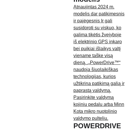
Atnaujintas 2024 m.
modelis dar patikimesnis
ir pajėgesnis Ir gali
susidoroti su viskuo, ko
galima tikėtis žvejyboje
iš elektrinio GPS inkaro
bei puikiai išlaikys valtį
viename taške visą
dieną. .„PowerDrive™“
naudoja šiuolaikiškas
technologijas, kurios
užtikrina patikimą galią ir
paprastą valdymą.
Pasirinkite valdymą
kojiniu pedalu arba Minn
Kota mikro nuotolinio
valdymo pulteliu.
POWERDRIVE