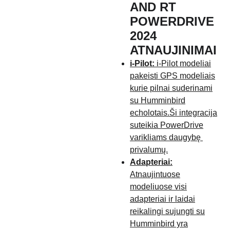
AND RT
POWERDRIVE
2024
ATNAUJINIMAI
i-Pilot:
i-Pilot modeliai
pakeisti GPS modeliais
kurie pilnai suderinami
su Humminbird
echolotais.Ši integracija
suteikia PowerDrive
varikliams daugybę
privalumų.
Adapteriai:
Atnaujintuose
modeliuose visi
adapteriai ir laidai
reikalingi sujungti su
Humminbird yra