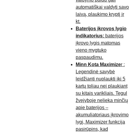
automatiškai valdyti savo
laivą, plaukimo kryptį ir
kt.
Baterijos įkrovos lygio
indikatorius:
baterijos
įkrovo lygis matomas
vieno mygtuko
paspaudimu.
Minn Kota Maximize
r :
Legendinė savybė
leidžianti nuplaukti iki 5
kartų toliau nei plaukiant
su kitais varikliais. Tegul
žvejyboje nelieka minčių
apie baterijos –
akumuliatoriaus įkrovimo
lygį, Maximizer funkcija
pasirūpins, kad