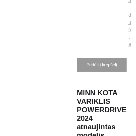
a
r
d
u
o
t
a
Pridėti į krepšelį
MINN KOTA
VARIKLIS
POWERDRIVE
2024
atnaujintas
modelis