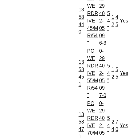
WE
29
13
RDR
40
5
58
1
4
IVE
2-
4
Yes
44
2
5
45/M
05
"
0
R/54
09
"
6-3
PO
0-
WE
29
13
RDR
40
5
58
1
5
IVE
2-
4
Yes
45
2
5
55/M
05
"
1
R/54
09
"
7-0
PO
0-
WE
29
13
RDR
40
5
58
2
7
IVE
2-
4
Yes
47
4
0
70/M
05
"
1