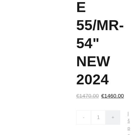
E
55/MR-
54"
NEW
2024
€1470.00
€1460.00
I
-
+
š
p