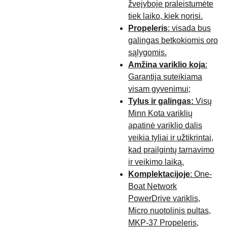
žvejyboje praleistumėte
tiek laiko, kiek norisi.
Propeleris
: visada bus
galingas betkokiomis oro
sąlygomis.
Amžina variklio koja
:
Garantija suteikiama
visam gyvenimui;
Tylus ir galingas:
Visų
Minn Kota variklių
apatinė variklio dalis
veikia tyliai ir užtikrintai,
kad prailgintų tarnavimo
ir veikimo laiką.
Komplektacijoje
: One-
Boat Network
PowerDrive variklis,
Micro nuotolinis pultas,
MKP-37 Propeleris,