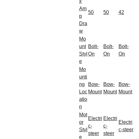
x
Am
50
50
42
p
Dra
w
Mo
unt
Bolt-
Bolt-
Bolt-
Styl
On
On
On
e
Mo
unti
ng
Bow-
Bow-
Bow-
Loc
Mount
Mount
Mount
atio
n
Mot
Electri
Electri
or
Electri
c-
c-
Styl
c-steer
steer
steer
e