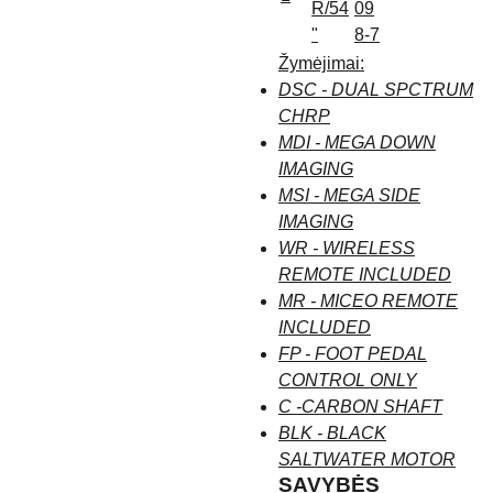
R/54
09
"
8-7
Žymėjimai:
DSC - DUAL SPCTRUM
CHRP
MDI - MEGA DOWN
IMAGING
MSI - MEGA SIDE
IMAGING
WR - WIRELESS
REMOTE INCLUDED
MR - MICEO REMOTE
INCLUDED
FP - FOOT PEDAL
CONTROL ONLY
C -CARBON SHAFT
BLK - BLACK
SALTWATER MOTOR
SAVYBĖS