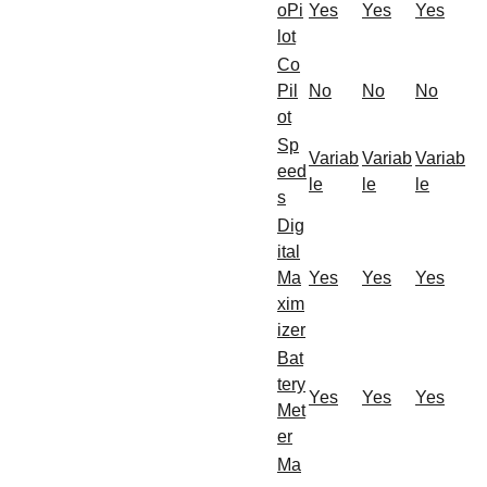
oPi
Yes
Yes
Yes
lot
Co
Pil
No
No
No
ot
Sp
Variab
Variab
Variab
eed
le
le
le
s
Dig
ital
Ma
Yes
Yes
Yes
xim
izer
Bat
tery
Yes
Yes
Yes
Met
er
Ma