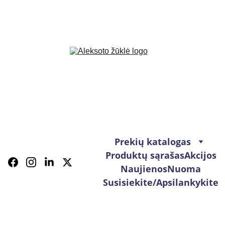
Prekių katalogas
Produktų sąrašas
Akcijos
Naujienos
Nuoma
Susisiekite/Apsilankykite