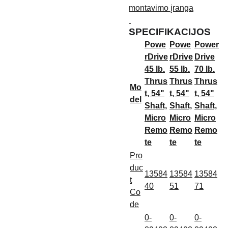
montavimo įranga
SPECIFIKACIJOS
Powe
Powe
Power
rDrive
rDrive
Drive
45 lb.
55 lb.
70 lb.
Thrus
Thrus
Thrus
Mo
t, 54"
t, 54"
t, 54"
del
Shaft,
Shaft,
Shaft,
Micro
Micro
Micro
Remo
Remo
Remo
te
te
te
Pro
duc
13584
13584
13584
t
40
51
71
Co
de
0-
0-
0-