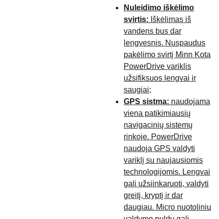
Nuleidimo iškėlimo
svirtis:
Iškėlimas iš
vandens bus dar
lengvesnis. Nuspaudus
pakėlimo svirtį Minn Kota
PowerDrive variklis
užsifiksuos lengvai ir
saugiai;
GPS sistma:
naudojama
viena patikimiausių
navigacinių sistemų
rinkoje. PowerDrive
naudoja GPS valdyti
variklį su naujausiomis
technologijomis. Lengvai
gali užsiinkaruoti, valdyti
greitį, kryptį ir dar
daugiau. Micro nuotoliniu
valdymo puldu gali