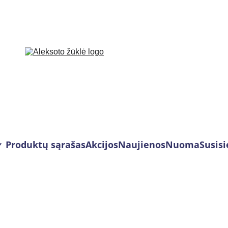
Produktų sąrašas
Akcijos
Naujienos
Nuoma
Susisi