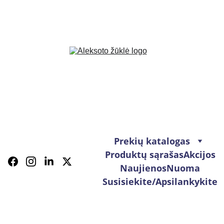
Prekių katalogas
Produktų sąrašas
Akcijos
Naujienos
Nuoma
Susisiekite/Apsilankykite