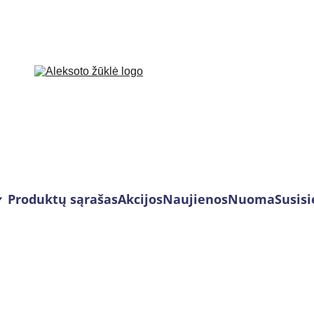
Produktų sąrašas
Akcijos
Naujienos
Nuoma
Susisi