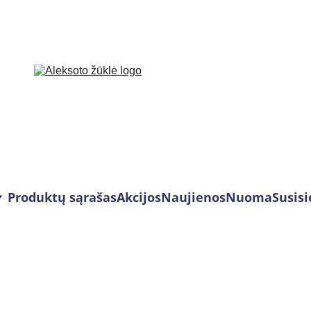
Produktų sąrašas
Akcijos
Naujienos
Nuoma
Susisi