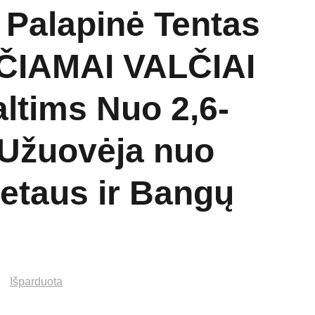
s Palapinė Tentas
ČIAMAI VALČIAI
ltims Nuo 2,6-
Užuovėja nuo
ietaus ir Bangų
Išparduota