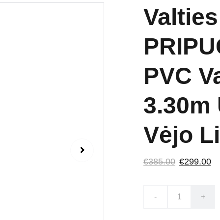
Valtie
PRIPU
PVC Va
3.30m 
Vėjo L
€385.00
€299.00
-
+