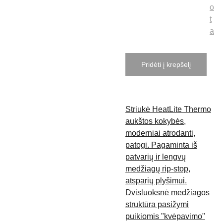
o
t
a
Pridėti į krepšelį
Striukė HeatLite Thermo
aukštos kokybės,
moderniai atrodanti,
patogi. Pagaminta iš
patvarių ir lengvų
medžiagų rip-stop,
atsparių plyšimui.
Dvisluoksnė medžiagos
struktūra pasižymi
puikiomis "kvėpavimo"