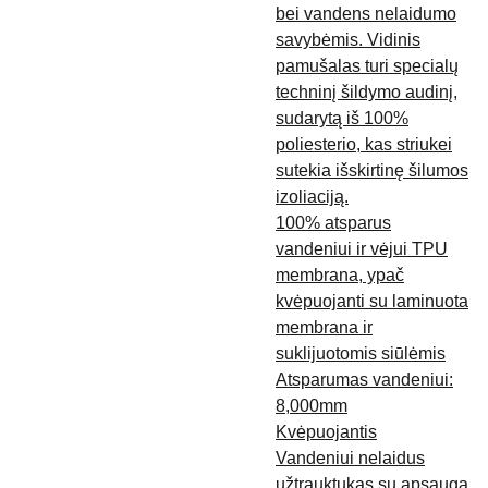
bei vandens nelaidumo
savybėmis. Vidinis
pamušalas turi specialų
techninį šildymo audinį,
sudarytą iš 100%
poliesterio, kas striukei
sutekia išskirtinę šilumos
izoliaciją.
100% atsparus
vandeniui ir vėjui TPU
membrana, ypač
kvėpuojanti su laminuota
membrana ir
suklijuotomis siūlėmis
Atsparumas vandeniui:
8,000mm
Kvėpuojantis
Vandeniui nelaidus
užtrauktukas su apsauga