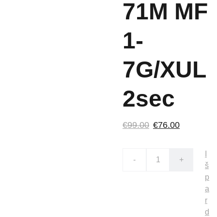
71M MF
1-
7G/XUL
2sec
€99.00
€76.00
I
-
+
š
p
a
r
d