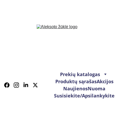
Prekių katalogas
Produktų sąrašas
Akcijos
Naujienos
Nuoma
Susisiekite/Apsilankykite