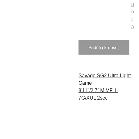
u
o
t
a
Pridėti į krepšelį
Savage SG2 Ultra Light
Game
8'11"/2.71M MF 1-
7G/XUL 2sec