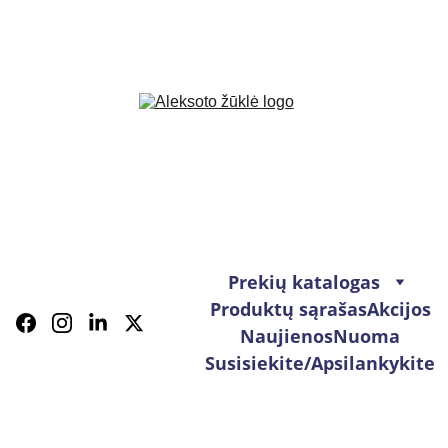
Prekių katalogas
Produktų sąrašas
Akcijos
Naujienos
Nuoma
Susisiekite/Apsilankykite