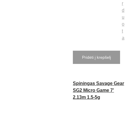
r
d
u
o
t
a
Pridėti į krepšelį
Spiningas Savage Gear
SG2 Micro Game 7'
2.13m 1.5-5g