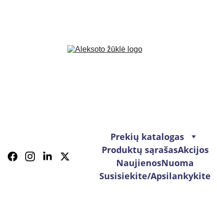
Prekių katalogas
Produktų sąrašas
Akcijos
Naujienos
Nuoma
Susisiekite/Apsilankykite