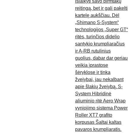
išlaikyti savo pirmtakų
reitingą, bet ir gali pakelti
kartelę aukščiau. Dėl
„Shimano S-System“
technologijos „Super GT“
ritės, turinčios didelio
santykio krumpliaračius
ir A-RB rutulinius
guolius, dabar dar geriau
veikia įprastose
šėryklose ir tinka
žvejybai, jau nekalbant
apie šlakių žvejybą. S-
System Hibridinė
aliuminio ritė Aero Wrap
vyniojimo sistema Power
Roller XT7 grafito
korpusas Šaltai kaltas
pavaros krumpliaratis.