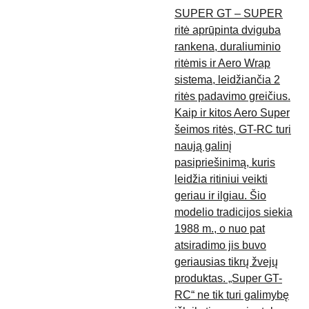
SUPER GT – SUPER
ritė aprūpinta dviguba
rankena, duraliuminio
ritėmis ir Aero Wrap
sistema, leidžiančia 2
ritės padavimo greičius.
Kaip ir kitos Aero Super
šeimos ritės, GT-RC turi
naują galinį
pasipriešinimą, kuris
leidžia ritiniui veikti
geriau ir ilgiau. Šio
modelio tradicijos siekia
1988 m., o nuo pat
atsiradimo jis buvo
geriausias tikrų žvejų
produktas. „Super GT-
RC“ ne tik turi galimybę