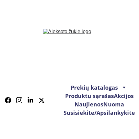
Prekių katalogas
Produktų sąrašas
Akcijos
Naujienos
Nuoma
Susisiekite/Apsilankykite