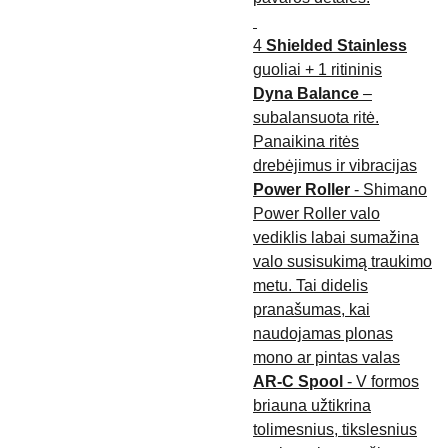
4
Shielded Stainless
guoliai + 1 ritininis
Dyna Balance
–
subalansuota ritė.
Panaikina ritės
drebėjimus ir vibracijas
Power Roller
- Shimano
Power Roller valo
vediklis labai sumažina
valo susisukimą traukimo
metu. Tai didelis
pranašumas, kai
naudojamas plonas
mono ar pintas valas
AR-C Spool
- V formos
briauna užtikrina
tolimesnius, tikslesnius