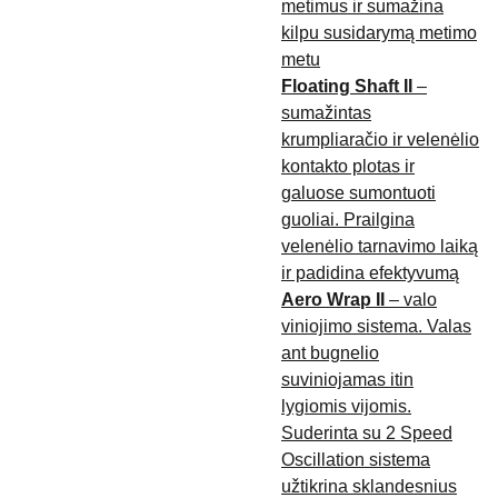
metimus ir sumažina
kilpu susidarymą metimo
metu
Floating Shaft II
–
sumažintas
krumpliaračio ir velenėlio
kontakto plotas ir
galuose sumontuoti
guoliai. Prailgina
velenėlio tarnavimo laiką
ir padidina efektyvumą
Aero Wrap II
– valo
viniojimo sistema. Valas
ant bugnelio
suviniojamas itin
lygiomis vijomis.
Suderinta su 2 Speed
Oscillation sistema
užtikrina sklandesnius