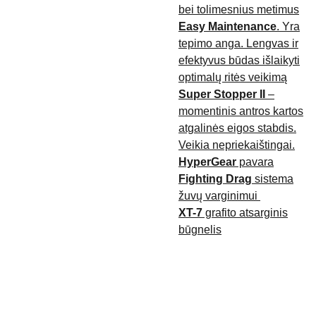
bei tolimesnius metimus
Easy Maintenance
. Yra
tepimo anga. Lengvas ir
efektyvus būdas išlaikyti
optimalų ritės veikimą
Super Stopper II
–
momentinis antros kartos
atgalinės eigos stabdis.
Veikia nepriekaištingai.
HyperGear
pavara
Fighting Drag
sistema
žuvų varginimui
XT-7
grafito atsarginis
būgnelis