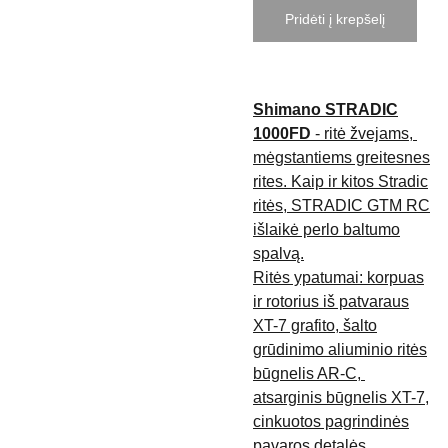
Pridėti į krepšelį
Shimano STRADIC
1000FD
- ritė žvejams,
mėgstantiems greitesnes
rites. Kaip ir kitos Stradic
ritės, STRADIC GTM RC
išlaikė perlo baltumo
spalvą.
Ritės ypatumai: korpuas
ir rotorius iš patvaraus
XT-7 grafito, šalto
grūdinimo aliuminio ritės
būgnelis AR-C,
atsarginis būgnelis XT-7,
cinkuotos pagrindinės
pavaros detalės.