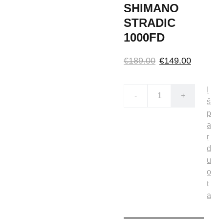
SHIMANO
STRADIC
1000FD
€189.00
€149.00
I
-
+
š
p
a
r
d
u
o
t
a