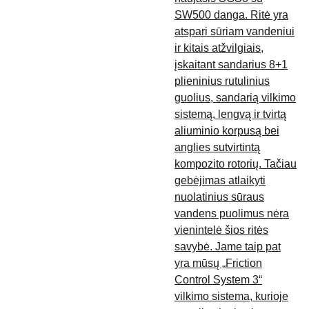
SW500 danga. Ritė yra
atspari sūriam vandeniui
ir kitais atžvilgiais,
įskaitant sandarius 8+1
plieninius rutulinius
guolius, sandarią vilkimo
sistemą, lengvą ir tvirtą
aliuminio korpusą bei
anglies sutvirtintą
kompozito rotorių. Tačiau
gebėjimas atlaikyti
nuolatinius sūraus
vandens puolimus nėra
vienintelė šios ritės
savybė. Jame taip pat
yra mūsų „Friction
Control System 3“
vilkimo sistema, kurioje