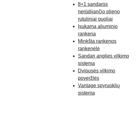
8+1 sandarūs
nerūdijančio plieno
rutuliniai guoliai
Įsukama aliuminio
rankena
Minkšta rankenos
rankenėlė
Sandari anglies vilkimo
sistema
Dvipusės vilkimo
poveržlės
Vantage spyruoklių
sistema