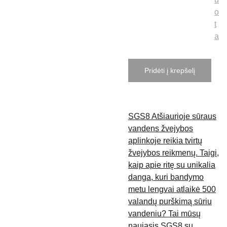
o
t
a
Pridėti į krepšelį
SGS8 Atšiaurioje sūraus
vandens žvejybos
aplinkoje reikia tvirtų
žvejybos reikmenų. Taigi,
kaip apie ritę su unikalia
danga, kuri bandymo
metu lengvai atlaikė 500
valandų purškimą sūriu
vandeniu? Tai mūsų
naujasis SGS8 su