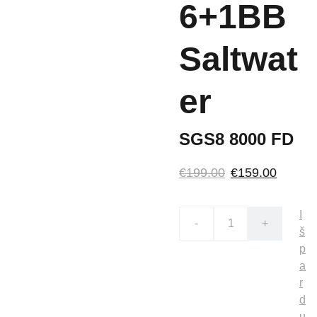
6+1BB
Saltwat
er
SGS8 8000 FD
€199.00
€159.00
I
-
+
š
p
a
r
d
u