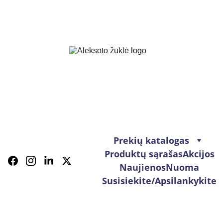
Prekių katalogas
Produktų sąrašas
Akcijos
Naujienos
Nuoma
Susisiekite/Apsilankykite