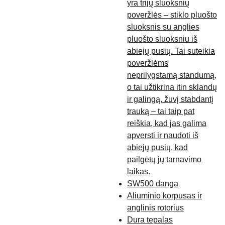
yra trijų sluoksnių
poveržlės – stiklo pluošto
sluoksnis su anglies
pluošto sluoksniu iš
abiejų pusių. Tai suteikia
poveržlėms
neprilygstamą standumą,
o tai užtikrina itin sklandų
ir galingą, žuvį stabdantį
trauką – tai taip pat
reiškia, kad jas galima
apversti ir naudoti iš
abiejų pusių, kad
pailgėtų jų tarnavimo
laikas.
SW500 danga
Aliuminio korpusas ir
anglinis rotorius
Dura tepalas