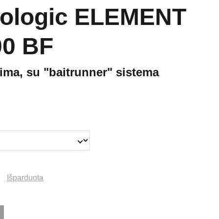
rologic ELEMENT
00 BF
kima, su "baitrunner" sistema
Išparduota