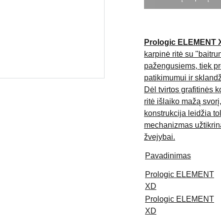
Prologic ELEMENT 
karpinė ritė su "baitru
pažengusiems, tiek p
patikimumui ir skland
Dėl tvirtos grafitinės
ritė išlaiko mažą svorį
konstrukcija leidžia tol
mechanizmas užtikrina
žvejybai.
Pavadinimas
Prologic ELEMENT
XD
Prologic ELEMENT
XD