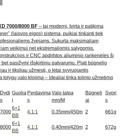
XD 7000/8000 BF
– tai moderni, tvirta ir patikima
nner" (laisvos eigos) sistema, puikiai tinkanti tiek
rofesionaliems žvejams. Sukurta maksimaliam
žiam veikimui net ekstremaliomis sąlygomis.
 konstrukcijos ir CNC apdirbtos aliuminio rankenėlės ši
, bet pasižymi išskirtiniu patvarumu. Plati būgnelio
iau ir tiksliau užmesti, o lėtai svyruojantis
 tolygų valo klojimą – idealiai tinka tolimo užmetimo
Dydi
Guolia
Perdavima
Valo talpa
Būgneli
Svori
s
i
s
mm/M
ai
s
6+1
7000
4.1:1
0.35mm/450m
2
661g
BB
6+1
8000
4.1:1
0.40mm/420m
2
672g
BB