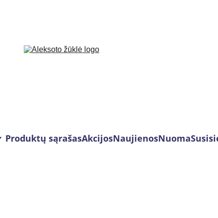
Produktų sąrašas
Akcijos
Naujienos
Nuoma
Susisi