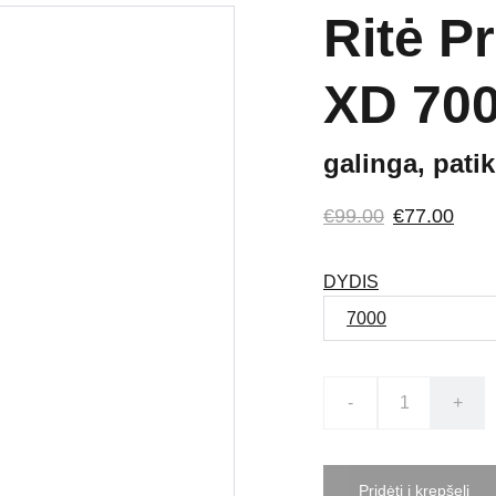
Ritė P
XD 70
galinga, pati
€99.00
€77.00
DYDIS
-
+
Pridėti į krepšelį