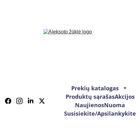
Prekių katalogas
Produktų sąrašas
Akcijos
Naujienos
Nuoma
Susisiekite/Apsilankykite