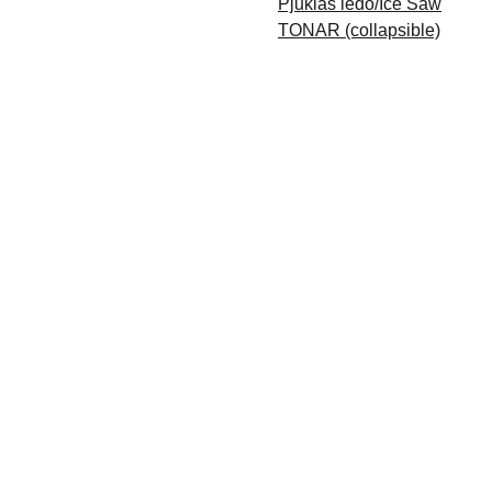
Pjūklas ledo/Ice Saw
TONAR (collapsible)