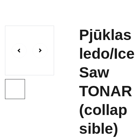
Pjūklas
ledo/Ice
Saw
TONAR
(collap
sible)