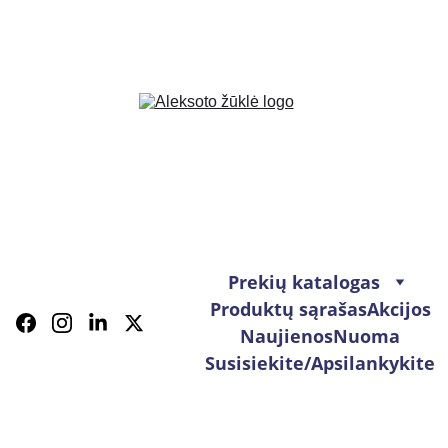
Prekių katalogas
Produktų sąrašas
Akcijos
Naujienos
Nuoma
Susisiekite/Apsilankykite