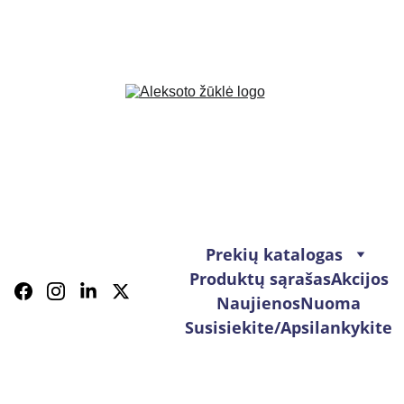
Prekių katalogas
Produktų sąrašas
Akcijos
Naujienos
Nuoma
Susisiekite/Apsilankykite