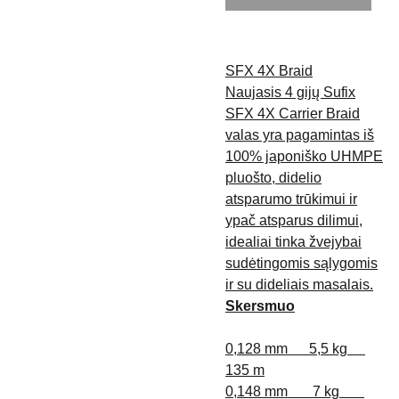
SFX 4X Braid
Naujasis 4 gijų Sufix
SFX 4X Carrier Braid
valas yra pagamintas iš
100% japoniško UHMPE
pluošto, didelio
atsparumo trūkimui ir
ypač atsparus dilimui,
idealiai tinka žvejybai
sudėtingomis sąlygomis
ir su dideliais masalais.
Skersmuo
0,128 mm 5,5 kg
135 m
0,148 mm 7 kg