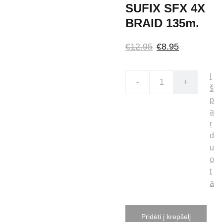
SUFIX SFX 4X
BRAID 135m.
€12.95
€8.95
I
-
+
š
p
a
r
d
u
o
t
a
Pridėti į krepšelį