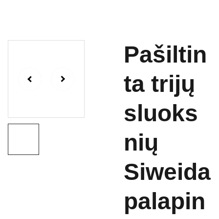
Pašiltin
ta trijų
sluoks
nių
Siweida
palapin