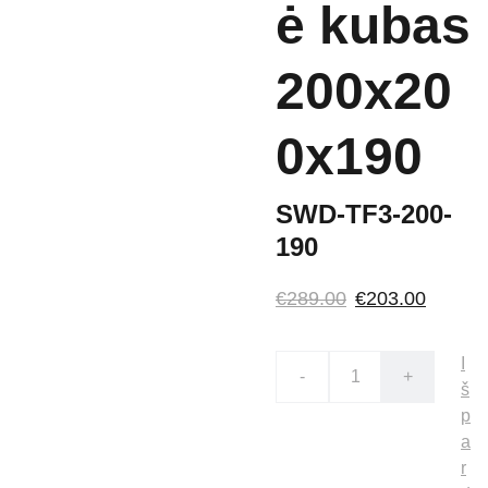
ė kubas
200x20
0x190
SWD-TF3-200-
190
€289.00
€203.00
I
-
+
š
p
a
r