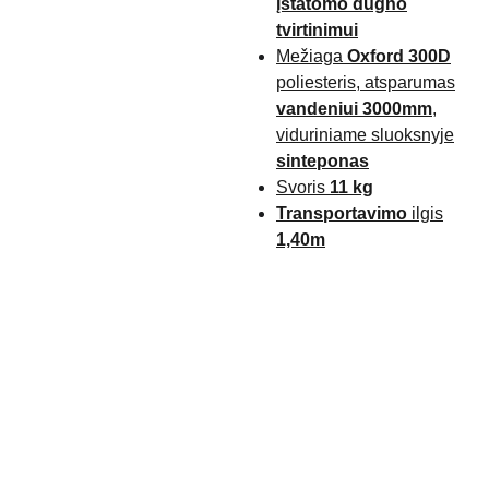
įstatomo dugno
tvirtinimui
Mežiaga
Oxford 300D
poliesteris, atsparumas
vandeniui 3000mm
,
viduriniame sluoksnyje
sinteponas
Svoris
11 kg
Transportavimo
ilgis
1,40m