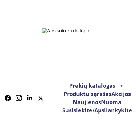
Prekių katalogas
Produktų sąrašas
Akcijos
Naujienos
Nuoma
Susisiekite/Apsilankykite