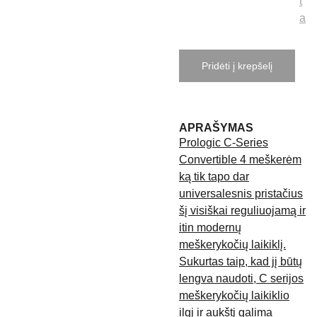
t
a
Pridėti į krepšelį
APRAŠYMAS
Prologic C-Series
Convertible 4 meškerėm
ką tik tapo dar
universalesnis pristačius
šį visiškai reguliuojamą ir
itin modernų
meškerykočių laikiklį.
Sukurtas taip, kad jį būtų
lengva naudoti, C serijos
meškerykočių laikiklio
ilgį ir aukštį galima