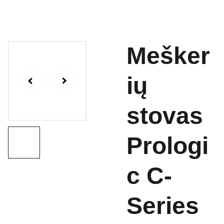
Mešker
ių
stovas
Prologi
c C-
Series