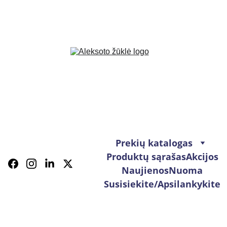
Prekių katalogas
Produktų sąrašas
Akcijos
Naujienos
Nuoma
Susisiekite/Apsilankykite