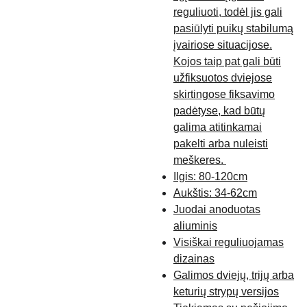
reguliuoti, todėl jis gali
pasiūlyti puikų stabilumą
įvairiose situacijose.
Kojos taip pat gali būti
užfiksuotos dviejose
skirtingose fiksavimo
padėtyse, kad būtų
galima atitinkamai
pakelti arba nuleisti
meškeres.
Ilgis:
80-120cm
Aukštis:
34-62cm
Juodai anoduotas
aliuminis
Visiškai reguliuojamas
dizainas
Galimos dviejų, trijų arba
keturių strypų versijos