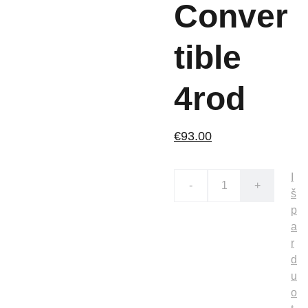
Conver
tible
4rod
€93.00
I
-
+
š
p
a
r
d
u
o