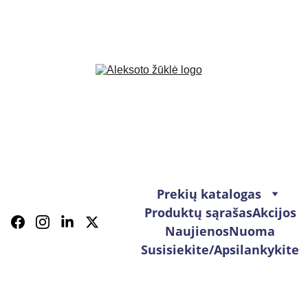
Prekių katalogas
Produktų sąrašas
Akcijos
Naujienos
Nuoma
Susisiekite/Apsilankykite