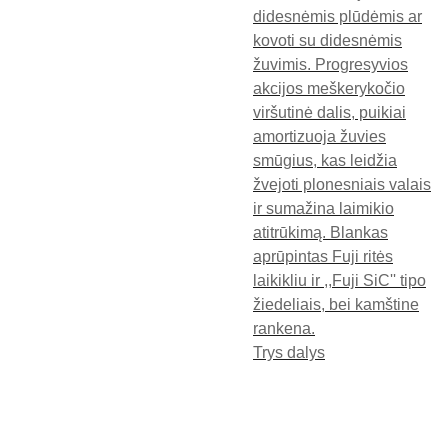
didesnėmis plūdėmis ar
kovoti su didesnėmis
žuvimis. Progresyvios
akcijos meškerykočio
viršutinė dalis, puikiai
amortizuoja žuvies
smūgius, kas leidžia
žvejoti plonesniais valais
ir sumažina laimikio
atitrūkimą. Blankas
aprūpintas Fuji ritės
laikikliu ir ,,Fuji SiC'' tipo
žiedeliais, bei kamštine
rankena.
Trys dalys