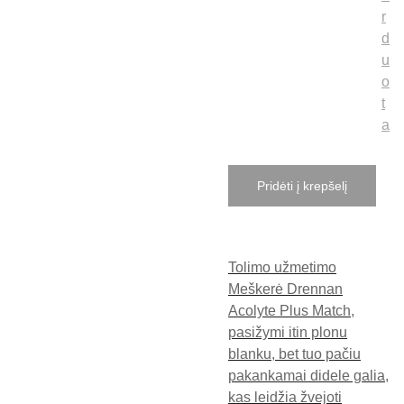
r
d
u
o
t
a
Pridėti į krepšelį
Tolimo užmetimo
Meškerė Drennan
Acolyte Plus Match,
pasižymi itin plonu
blanku, bet tuo pačiu
pakankamai didele galia,
kas leidžia žvejoti