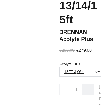
13/14/1
5ft
DRENNAN
Acolyte Plus
€290.00
€279.00
Acolyte Plus
I
-
+
š
p
a