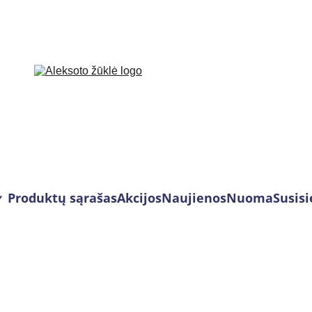
Produktų sąrašas
Akcijos
Naujienos
Nuoma
Susisi