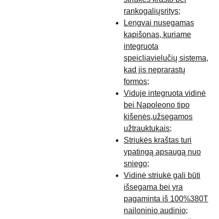
rankogaliųsritys;
Lengvai nusegamas
kapišonas, kuriame
integruota
speicliavielučių sistema,
kad jis neprarastų
formos;
Viduje integruota vidinė
bei Napoleono tipo
kišenės,užsegamos
užtrauktukais;
Striukės kraštas turi
ypatingą apsaugą nuo
sniego;
Vidinė striukė gali būti
išsegama bei yra
pagaminta iš 100%380T
nailoninio audinio;