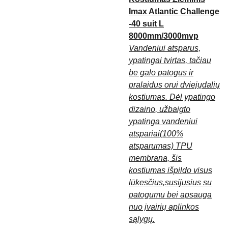
Imax Atlantic Challenge
-40 suit L
8000mm/3000mvp
Vandeniui atsparus,
ypatingai tvirtas, tačiau
be galo patogus ir
pralaidus orui dviejųdalių
kostiumas. Dėl ypatingo
dizaino, užbaigto
ypatinga vandeniui
atspariai(100%
atsparumas) TPU
membrana, šis
kostiumas išpildo visus
lūkesčius,susijusius su
patogumu bei apsauga
nuo įvairių aplinkos
sąlygų.