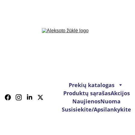
Prekių katalogas
Produktų sąrašas
Akcijos
Naujienos
Nuoma
Susisiekite/Apsilankykite