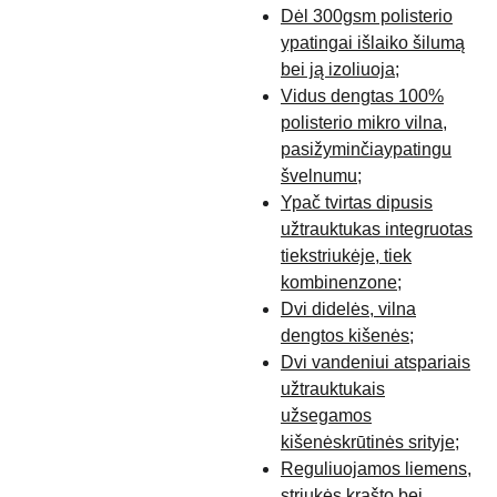
Dėl 300gsm polisterio
ypatingai išlaiko šilumą
bei ją izoliuoja;
Vidus dengtas 100%
polisterio mikro vilna,
pasižyminčiaypatingu
švelnumu;
Ypač tvirtas dipusis
užtrauktukas integruotas
tiekstriukėje, tiek
kombinenzone;
Dvi didelės, vilna
dengtos kišenės;
Dvi vandeniui atspariais
užtrauktukais
užsegamos
kišenėskrūtinės srityje;
Reguliuojamos liemens,
striukės krašto bei