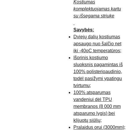
Kostiumas
komplektuojamas kartu
su išsegama striuke
Savybės:
Dviejų dalių kostiumas
apsaugo nuo šalčio net
iki -40oC temperatūros;
Išorinis kostiumo
sluoksnis pagamintas iš
100% polisterioaudinio,
todėl pasižymi ypatingu
tvirtumu;
100% atsparumas
vandeniui dėl TPU
membranos (8 000 mm
atsparumo lygis) bei
klijuotų siūlių;
Pralaidus orui (3000mm);