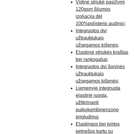
Vidinė striukė pasižymi
120gsm šilumos
izoliacija dėl
100%polisterio audinio;
Integruotos dvi
užtrauktukais
užsegamos kišenės;
Elastingi striukės kraštas
bei rankogaliai;
Integruotos dvi šoninės
užtrauktukais
užsegamos kišenės;
Liemenyje integruota
elastinė juosta,
užtikrinanti
puikųkombinenzono
prigludimą;
Elastingos bei tvirtos
petnešos kartu su