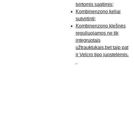
tvirtomis sągtimis;
Kombinenzono keliai
sutvirtinti;
Kombinenzono klešnės
reguliuojamos ne tik
integruotais
užtrauktukais,bet taip pat
ir Velcro tipo juostelėmis.