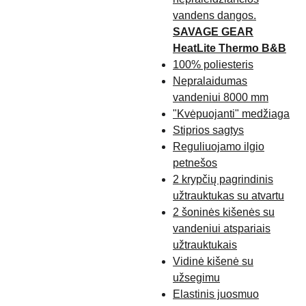
vandens dangos.
SAVAGE GEAR
HeatLite Thermo B&B
100% poliesteris
Nepralaidumas
vandeniui 8000 mm
"Kvėpuojanti" medžiaga
Stiprios sagtys
Reguliuojamo ilgio
petnešos
2 krypčių pagrindinis
užtrauktukas su atvartu
2 šoninės kišenės su
vandeniui atspariais
užtrauktukais
Vidinė kišenė su
užsegimu
Elastinis juosmuo