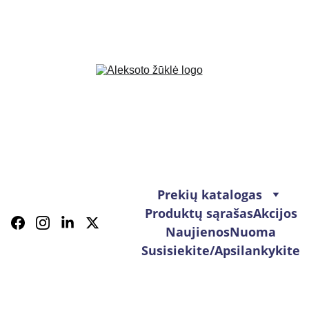
Prekių katalogas
Produktų sąrašas
Akcijos
Naujienos
Nuoma
Susisiekite/Apsilankykite