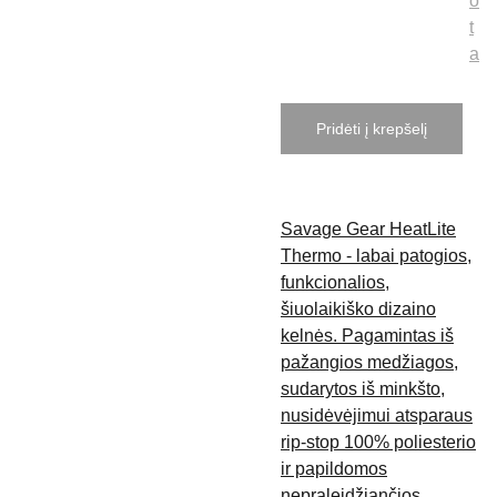
o
t
a
Pridėti į krepšelį
Savage Gear HeatLite
Thermo - labai patogios,
funkcionalios,
šiuolaikiško dizaino
kelnės. Pagamintas iš
pažangios medžiagos,
sudarytos iš minkšto,
nusidėvėjimui atsparaus
rip-stop 100% poliesterio
ir papildomos
nepraleidžiančios