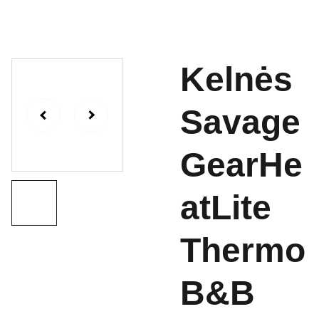
Kelnės
Savage
GearHe
atLite
Thermo
B&B