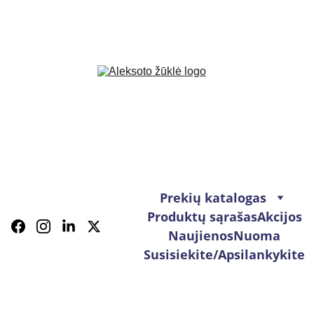
Prekių katalogas
Produktų sąrašas
Akcijos
Naujienos
Nuoma
Susisiekite/Apsilankykite