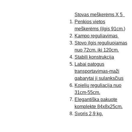
Stovas meškerėms X 5
Penkios vietos
meškerėms (ilgis 91cm.)
Kampo reguliavimas
Stovo ilgis reguliuojamas
nuo 72cm. iki 120cm.
Stabili konstrukcija
Labai patogus
transportavimas-maži
gabarytai ji sulanksčius
Kojelių reguliacija nuo
31cm-55cm.
Elegantiška pakuote
komplekte 84x8x25cm.
Svoris 2,9 kg.