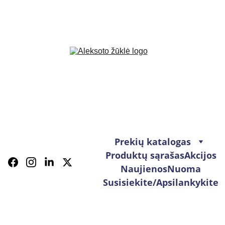
Prekių katalogas
Produktų sąrašas
Akcijos
Naujienos
Nuoma
Susisiekite/Apsilankykite