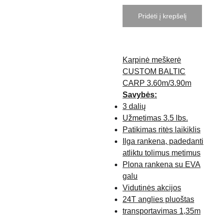
Pridėti į krepšelį
Karpinė meškerė
CUSTOM BALTIC
CARP 3.60m/3.90m
Savybės:
3 dalių
Užmetimas 3.5 lbs.
Patikimas ritės laikiklis
Ilga rankena, padedanti
atliktu tolimus metimus
Plona rankena su EVA
galu
Vidutinės akcijos
24T anglies pluoštas
transportavimas 1,35m