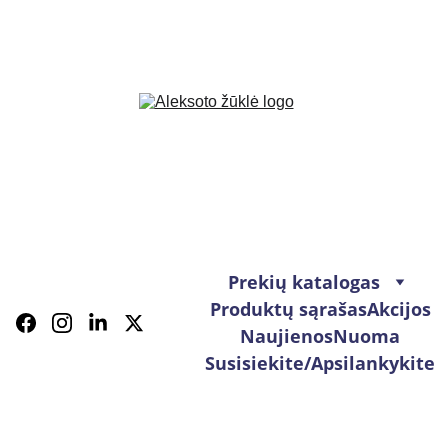
Prekių katalogas
Produktų sąrašas
Akcijos
Naujienos
Nuoma
Susisiekite/Apsilankykite