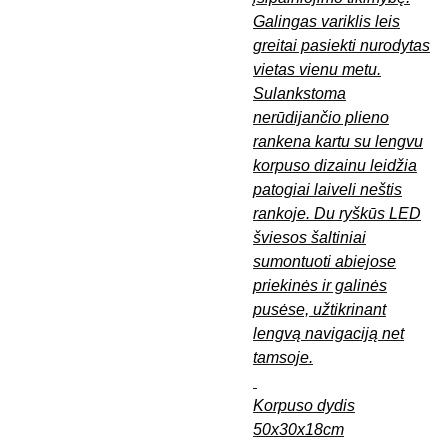
Galingas variklis leis
greitai pasiekti nurodytas
vietas vienu metu.
Sulankstoma
nerūdijančio plieno
rankena kartu su lengvu
korpuso dizainu leidžia
patogiai laiveli neštis
rankoje. Du ryškūs LED
šviesos šaltiniai
sumontuoti abiejose
priekinės ir galinės
pusėse, užtikrinant
lengvą navigaciją net
tamsoje.
Korpuso dydis
50x30x18cm