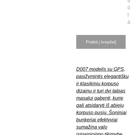
o
t
a
Pridėti į krepšelį
D007 modelis su GPS,
pasižymintis elegantišku
ir klasikiniu korpuso
dizainu ir turi dvi talpas
masalui gabenti, kurie
gali atsidaryti iš abiejų
korpuso pusių. Šoniniai
bunkeriai efektyviai
sumažina valo
įsipainiojimo tikimybę.