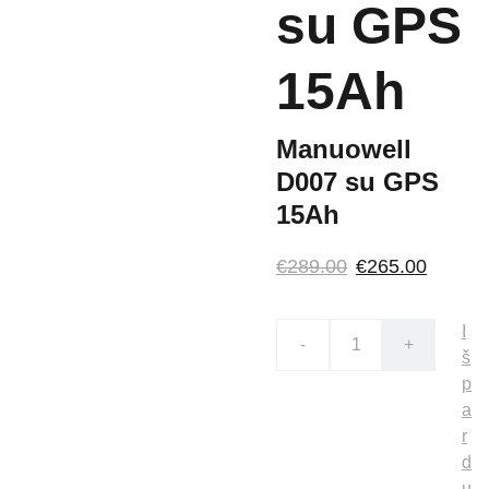
su GPS
15Ah
Manuowell
D007 su GPS
15Ah
€289.00
€265.00
I
-
+
š
p
a
r
d
u