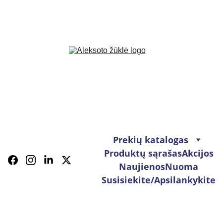
Prekių katalogas
Produktų sąrašas
Akcijos
Naujienos
Nuoma
Susisiekite/Apsilankykite