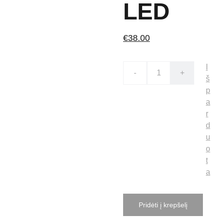
LED
€38.00
I
-
+
š
p
a
r
d
u
o
t
a
Pridėti į krepšelį