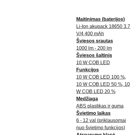
Maitinimas (baterijos)
Li-Ion akupack 18650 3.7
V/4 400 mAh
Šviesos srautas
1000 lm - 200 lm
Šviesos šaltinis
10 W COB LED
Funkcijos
10 W COB LED 100 %,
10 W COB LED 50 %, 10
W COB LED 20 %
Medžiaga
ABS plastikas ir guma
Švietimo laikas
6 - 12 val (priklausomai
nuo švietimo funkcijos)
Atsparumo klasė