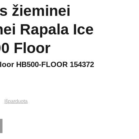
s žieminei
nei Rapala Ice
0 Floor
Floor HB500-FLOOR 154372
Išparduota