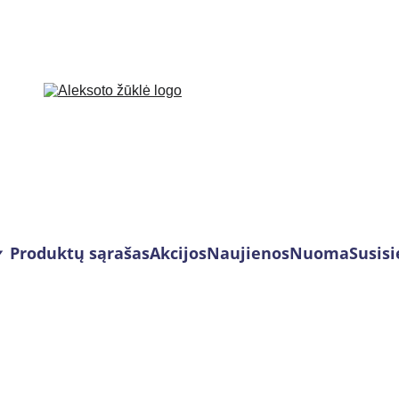
Produktų sąrašas
Akcijos
Naujienos
Nuoma
Susisi