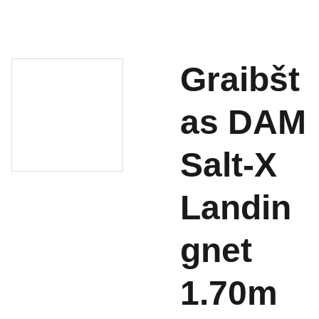
Graibšt
as DAM
Salt-X
Landin
gnet
1.70m