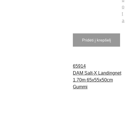
o
t
a
Pridėti į krepšelį
65914
DAM Salt-X Landingnet
1.70m 65x55x50cm
Gummi