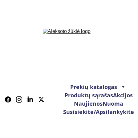
Prekių katalogas
Produktų sąrašas
Akcijos
Naujienos
Nuoma
Susisiekite/Apsilankykite