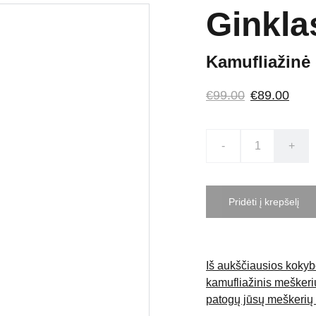
Ginkla
Kamufliažinė 
€99.00
€89.00
-
+
Pridėti į krepšelį
Iš aukščiausios kokyb
kamufliažinis meškerių
patogų jūsų meškerių 