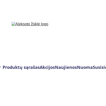
Produktų sąrašas
Akcijos
Naujienos
Nuoma
Susisi