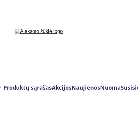
Produktų sąrašas
Akcijos
Naujienos
Nuoma
Susisi