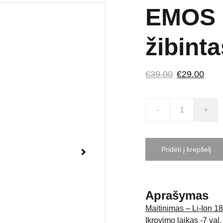
EMOS 
žibint
€39.00
€29.00
-
+
Pridėti į krepšelį
Aprašymas
Maitinimas – Li-Ion 
Įkrovimo laikas -7 val.