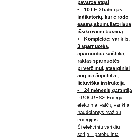
pavaros atgal
• 10 LED baterijos
indikatorių, kurie rodo
esamą akumuliatoriaus
išsikrovimo būseną
• Komplekte: variklis,
3 sparnuotės,
sparnuotės kaištelis,
raktas sparnuotės
priveržimui, atsarginiai
anglies šepetėliai,
lietuviška instrukcija
• 24 mėnesių garantija
PROGRESS Energy+
elektriniai valčių varikliai
naudojantys mažiau
energijos.
Ši elektrinių variklių
serija – patobulinta