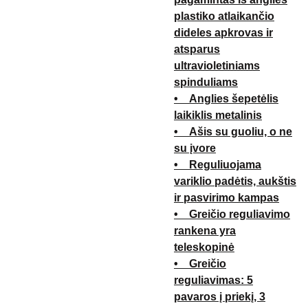
plastiko atlaikančio
dideles apkrovas ir
atsparus
ultravioletiniams
spinduliams
• Anglies šepetėlis
laikiklis metalinis
• Ašis su guoliu, o ne
su įvore
• Reguliuojama
variklio padėtis, aukštis
ir pasvirimo kampas
• Greičio reguliavimo
rankena yra
teleskopinė
• Greičio
reguliavimas: 5
pavaros į priekį, 3