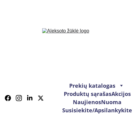
Prekių katalogas
Produktų sąrašas
Akcijos
Naujienos
Nuoma
Susisiekite/Apsilankykite