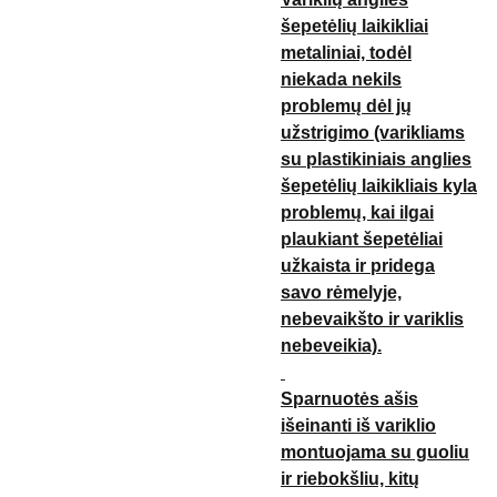
šepetėlių laikikliai
metaliniai, todėl
niekada nekils
problemų dėl jų
užstrigimo (varikliams
su plastikiniais anglies
šepetėlių laikikliais kyla
problemų, kai ilgai
plaukiant šepetėliai
užkaista ir pridega
savo rėmelyje,
nebevaikšto ir variklis
nebeveikia).
Sparnuotės ašis
išeinanti iš variklio
montuojama su guoliu
ir riebokšliu, kitų