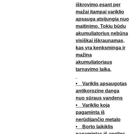
iškrovimo,esant per
mažai įtampai variklio
apsauga atsijungia nuo
maitinimo. Tokiu būdu
akumuliatorius nebūna
visiškai iškraunamas,
kas yra kenksminga ir
mažina
akumuliatoriaus
tarnavimo laiką.
• Variklis apsaugotas
antikorozine danga
nuo sūraus vandens
• Variklio koja
pagaminta iš
nerūdijančio metalo
• Borto laikiklis
pagamintas iš anglies