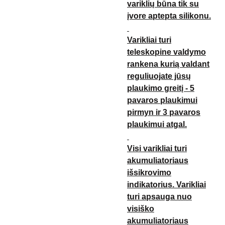
variklių būna tik su
įvore aptepta silikonu.
Varikliai turi
teleskopine valdymo
rankena kurią valdant
reguliuojate jūsų
plaukimo greitį - 5
pavaros plaukimui
pirmyn ir 3 pavaros
plaukimui atgal.
Visi varikliai turi
akumuliatoriaus
išsikrovimo
indikatorius. Varikliai
turi apsauga nuo
visiško
akumuliatoriaus