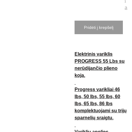
t
a
Pridėti į krepšelį
Elektrinis variklis
PROGRESS 55 Lbs su
nerūdijančio plieno
koja.
Progress varikliai 46
lbs, 50 lbs, 55 lbs, 60
lbs, 65 lbs, 86 lbs
komplektuojami su trijų
sparnelių sraigtu.
Variklių anglies