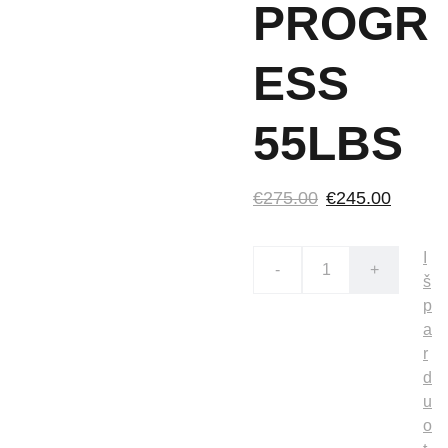
PROGR
ESS
55LBS
€275.00
€245.00
I
-
+
š
p
a
r
d
u
o