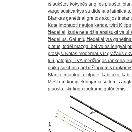
iš aukštos kokybės anglies pluošto, bla
vargo susitvarkys su dideliais laimikiais.
Blankas ganėtinai greitos akcijos ir stan
Kote įmontuoti naujos kartos, tvirti K tipo
žiedeliai, kurie neleidžia apsisukti valui 
žiedelius. Galūnių žiedeliai yra ganėtina
platūs, todėl mazgai bei valas lengvai pr
praslys. Kotas modernaus ir gražaus diz
turi patogią, EVA medžiagos rankeną, kur
puikų sukibimą net ir šlapiomis rankomis
Blanke įmontuota kilputė, kabliuko įkabi
Meškerė komplektuojama su trimis angli
pluošto, skirtingo jautrumo galūnėmis.
1
6