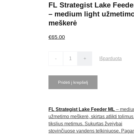
FL Strategist Lake Feed
– medium light užmetim
meškerė
€65.00
-
+
Išparduota
Pridėti į krepšelį
FL Strategist Lake Feeder ML
– medium
užmetimo meškerė, skirtas atlikti tolimus 
tikslius metimus. Sukurtas žvejybai
stovinčiuose vandens telkiniuose. Paga