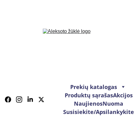
Prekių katalogas
Produktų sąrašas
Akcijos
Naujienos
Nuoma
Susisiekite/Apsilankykite