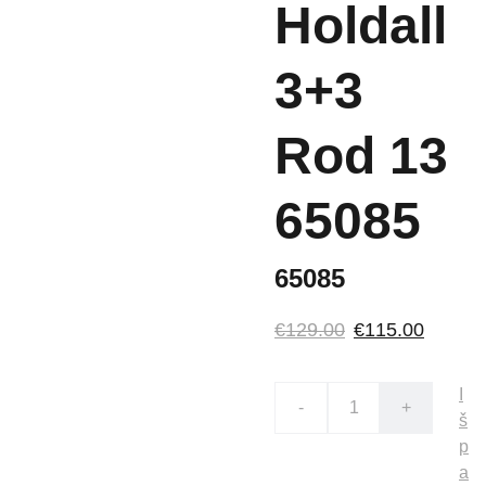
Holdall
3+3
Rod 13
65085
65085
€129.00
€115.00
I
-
+
š
p
a