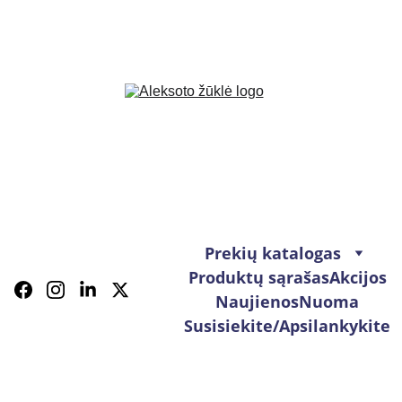
Prekių katalogas
Produktų sąrašas
Akcijos
Naujienos
Nuoma
Susisiekite/Apsilankykite