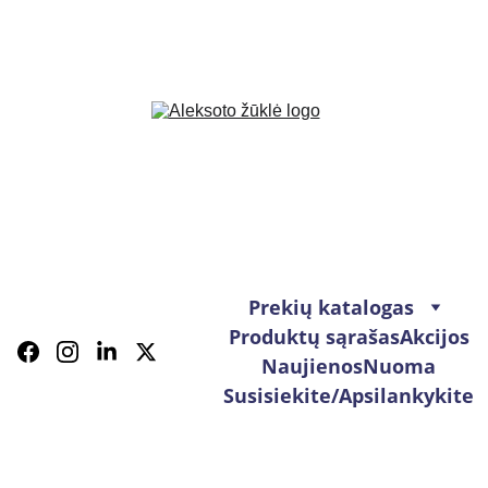
Prekių katalogas
Produktų sąrašas
Akcijos
Naujienos
Nuoma
Susisiekite/Apsilankykite