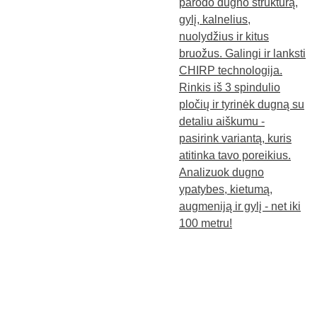
parodo dugno struktūrą,
gylį, kalnelius,
nuolydžius ir kitus
bruožus. Galingi ir lanksti
CHIRP technologija.
Rinkis iš 3 spindulio
pločių ir tyrinėk dugną su
detaliu aiškumu -
pasirink variantą, kuris
atitinka tavo poreikius.
Analizuok dugno
ypatybes, kietumą,
augmeniją ir gylį - net iki
100 metru!