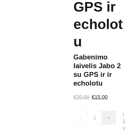
GPS ir
echolot
u
Gabenimo
laivelis Jabo 2
su GPS ir ir
echolotu
€20.00
€15.00
I
-
+
š
p