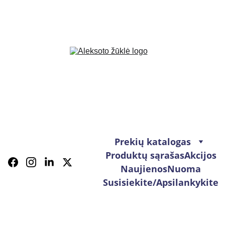
Prekių katalogas
Produktų sąrašas
Akcijos
Naujienos
Nuoma
Susisiekite/Apsilankykite