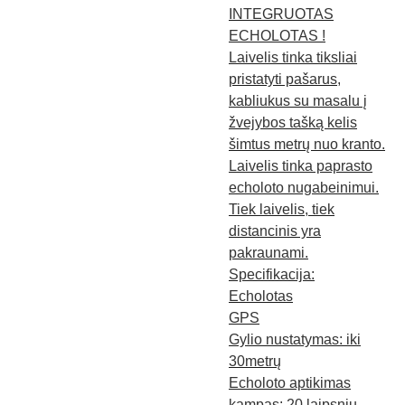
INTEGRUOTAS
ECHOLOTAS !
Laivelis tinka tiksliai
pristatyti pašarus,
kabliukus su masalu į
žvejybos tašką kelis
šimtus metrų nuo kranto.
Laivelis tinka paprasto
echoloto nugabeinimui.
Tiek laivelis, tiek
distancinis yra
pakraunami.
Specifikacija:
Echolotas
GPS
Gylio nustatymas: iki
30metrų
Echoloto aptikimas
kampas: 20 laipsnių