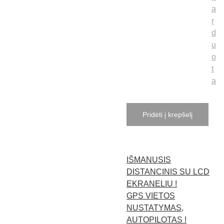
a
r
d
u
o
t
a
Pridėti į krepšelį
IŠMANUSIS
DISTANCINIS SU LCD
EKRANELIU !
GPS VIETOS
NUSTATYMAS,
AUTOPILOTAS !