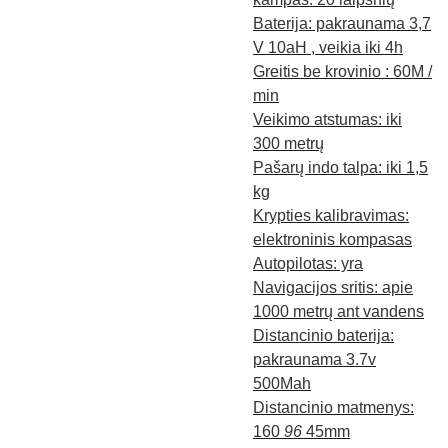
Baterija: pakraunama 3,7
V 10aH , veikia iki 4h
Greitis be krovinio : 60M /
min
Veikimo atstumas: iki
300 metrų
Pašarų indo talpa: iki 1,5
kg
Krypties kalibravimas:
elektroninis kompasas
Autopilotas: yra
Navigacijos sritis: apie
1000 metrų ant vandens
Distancinio baterija:
pakraunama 3.7v
500Mah
Distancinio matmenys:
160
96
45mm