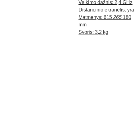
Veikimo dažnis: 2,4 GHz
Distancinio ekranėlis: yra
Matmenys: 615
265
180
mm
Svoris: 3,2 kg