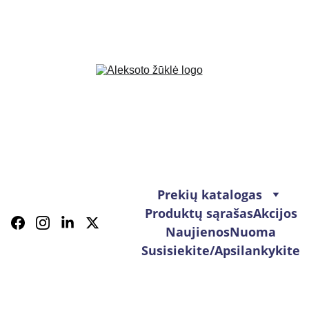
Prekių katalogas
Produktų sąrašas
Akcijos
Naujienos
Nuoma
Susisiekite/Apsilankykite