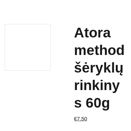
Atora
method
šėryklų
rinkiny
s 60g
€7.50