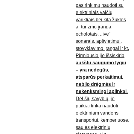
pasirinkimų naudoti su
elektriniais valčių
varikliais bei kita žūklės
ar turizmo įranga:
echolotais, „live“
sonarais, apšvietimui,
stovyklavimo įrangai ir kt.
Pirmiausia jie išsiskiria
aukštu saugumo lygiu
– yra nedegūs,
atsparūs perkaitimui,
nebijo drėgmės ir
nekenksmingi aplinkai
.
Dėl šių savybių jie
puikiai tinka naudoti
elektriniam vandens
transportui, kemperiuose,
saulės elektrinių