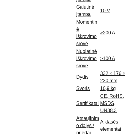
Galutinė
10 V
įtampa
Momentin
ė
≥200 A
iškrovimo
srovė
Nuolatinė
iškrovimo
≥100 A
srovė
332 × 176 ×
Dydis
220 mm
Svoris
10,9 kg
CE, RoHS,
Sertifikatai
MSDS,
UN38.3
Atnaujinim
A klasės
o dalys /
elementai
priedai