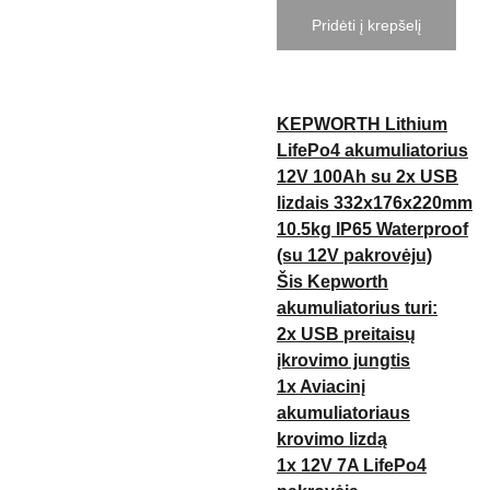
Pridėti į krepšelį
KEPWORTH Lithium
LifePo4 akumuliatorius
12V 100Ah su 2x USB
lizdais 332x176x220mm
10.5kg IP65 Waterproof
(su 12V pakrovėju)
Šis Kepworth
akumuliatorius turi:
2x USB preitaisų
įkrovimo jungtis
1x Aviacinį
akumuliatoriaus
krovimo lizdą
1x 12V 7A LifePo4