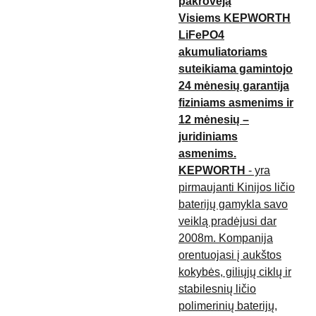
pakrovėją
Visiems KEPWORTH
LiFePO4
akumuliatoriams
suteikiama gamintojo
24 mėnesių garantija
fiziniams asmenims ir
12 mėnesių –
juridiniams
asmenims.
KEPWORTH
- yra
pirmaujanti Kinijos ličio
baterijų gamykla savo
veiklą pradėjusi dar
2008m. Kompanija
orentuojasi į aukštos
kokybės, giliųjų ciklų ir
stabilesnių ličio
polimerinių baterijų,