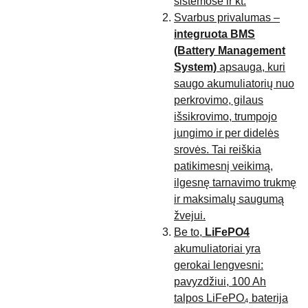
sistemose ir kt.
Svarbus privalumas –
integruota BMS
(Battery Management
System)
apsauga, kuri
saugo akumuliatorių nuo
perkrovimo, gilaus
išsikrovimo, trumpojo
jungimo ir per didelės
srovės. Tai reiškia
patikimesnį veikimą,
ilgesnę tarnavimo trukmę
ir maksimalų saugumą
žvejui.
Be to,
LiFePO4
akumuliatoriai yra
gerokai lengvesni:
pavyzdžiui, 100 Ah
talpos LiFePO₄ baterija