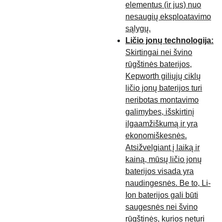
elementus (ir jus) nuo
nesaugių eksploatavimo
sąlygų.
Ličio jonų technologija:
Skirtingai nei švino
rūgštinės baterijos,
Kepworth giliųjų ciklų
ličio jonų baterijos turi
neribotas montavimo
galimybes, išskirtinį
ilgaamžiškumą ir yra
ekonomiškesnės.
Atsižvelgiant į laiką ir
kainą, mūsų ličio jonų
baterijos visada yra
naudingesnės. Be to, Li-
Ion baterijos gali būti
saugesnės nei švino
rūgštinės, kurios neturi