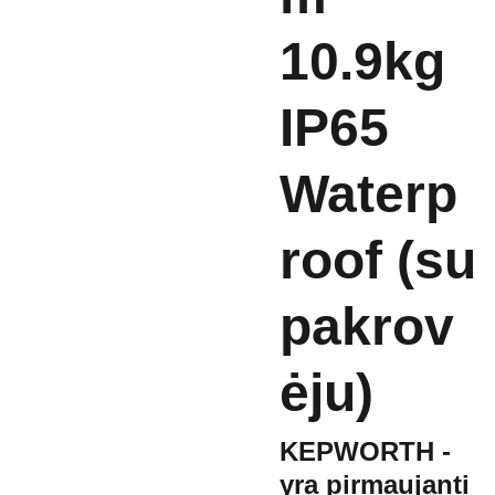
10.9kg
IP65
Waterp
roof (su
pakrov
ėju)
KEPWORTH -
yra pirmaujanti