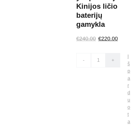
Kinijos ličio
baterijų
gamykla
€240.00
€220.00
I
-
+
š
p
a
r
d
u
o
t
a