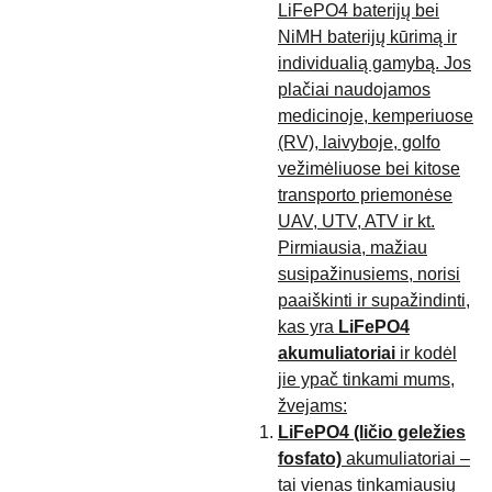
LiFePO4 baterijų bei
NiMH baterijų kūrimą ir
individualią gamybą. Jos
plačiai naudojamos
medicinoje, kemperiuose
(RV), laivyboje, golfo
vežimėliuose bei kitose
transporto priemonėse
UAV, UTV, ATV ir kt.
Pirmiausia, mažiau
susipažinusiems, norisi
paaiškinti ir supažindinti,
kas yra
LiFePO4
akumuliatoriai
ir kodėl
jie ypač tinkami mums,
žvejams:
LiFePO4 (ličio geležies
fosfato)
akumuliatoriai –
tai vienas tinkamiausių