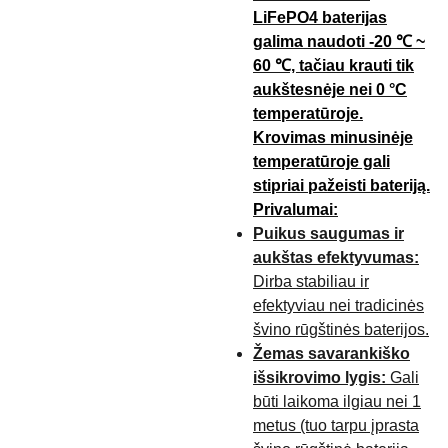
LiFePO4 baterijas
galima naudoti -20 ℃ ~
60 ℃, tačiau krauti tik
aukštesnėje nei 0 °C
temperatūroje.
Krovimas minusinėje
temperatūroje gali
stipriai pažeisti bateriją.
Privalumai:
Puikus saugumas ir
aukštas efektyvumas:
Dirba stabiliau ir
efektyviau nei tradicinės
švino rūgštinės baterijos.
Žemas savarankiško
išsikrovimo lygis:
Gali
būti laikoma ilgiau nei 1
metus (tuo tarpu įprasta