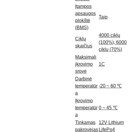
Įtampos
apsaugos
Taip
plokštė
(BMS)
4000 ciklų
Ciklų
(100%), 6000
skaičius
ciklų (70%)
Maksimali
įkrovimo
1C
srovė
Darbinė
temperatūr
-20 ~ 60 ℃
a
Įkrovimo
temperatūr
0 ~ 45 ℃
a
Tinkamas
12V Lithium
pakrovėjas
LifePo4