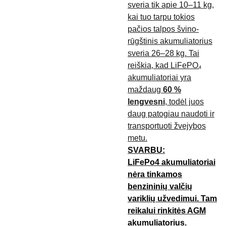
sveria tik apie 10–11 kg,
kai tuo tarpu tokios
pačios talpos švino-
rūgštinis akumuliatorius
sveria 26–28 kg. Tai
reiškia, kad LiFePO₄
akumuliatoriai yra
maždaug
60 %
lengvesni
, todėl juos
daug patogiau naudoti ir
transportuoti žvejybos
metu.
SVARBU:
LiFePo4 akumuliatoriai
nėra tinkamos
benzininių valčių
variklių užvedimui. Tam
reikalui rinkitės AGM
akumuliatorius.