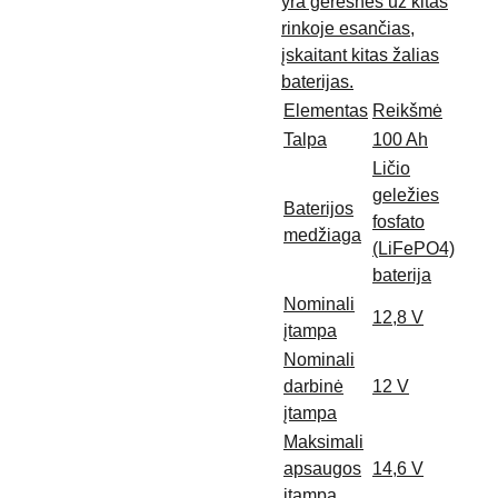
yra geresnės už kitas
rinkoje esančias,
įskaitant kitas žalias
baterijas.
Elementas
Reikšmė
Talpa
100 Ah
Ličio
geležies
Baterijos
fosfato
medžiaga
(LiFePO4)
baterija
Nominali
12,8 V
įtampa
Nominali
darbinė
12 V
įtampa
Maksimali
apsaugos
14,6 V
įtampa