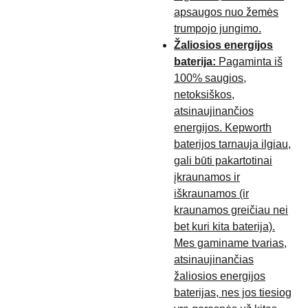
apsaugos nuo žemės
trumpojo jungimo.
Žaliosios energijos
baterija:
Pagaminta iš
100% saugios,
netoksiškos,
atsinaujinančios
energijos. Kepworth
baterijos tarnauja ilgiau,
gali būti pakartotinai
įkraunamos ir
iškraunamos (ir
kraunamos greičiau nei
bet kuri kita baterija).
Mes gaminame tvarias,
atsinaujinančias
žaliosios energijos
baterijas, nes jos tiesiog