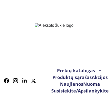
Prekių katalogas
Produktų sąrašas
Akcijos
Naujienos
Nuoma
Susisiekite/Apsilankykite