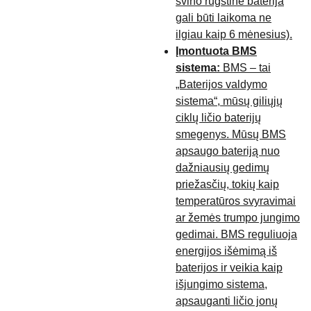
švino rūgštinė baterija
gali būti laikoma ne
ilgiau kaip 6 mėnesius).
Įmontuota BMS
sistema:
BMS – tai
„Baterijos valdymo
sistema“, mūsų giliųjų
ciklų ličio baterijų
smegenys. Mūsų BMS
apsaugo bateriją nuo
dažniausių gedimų
priežasčių, tokių kaip
temperatūros svyravimai
ar žemės trumpo jungimo
gedimai. BMS reguliuoja
energijos išėmimą iš
baterijos ir veikia kaip
išjungimo sistema,
apsauganti ličio jonų