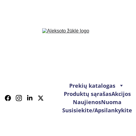
Prekių katalogas
Produktų sąrašas
Akcijos
Naujienos
Nuoma
Susisiekite/Apsilankykite