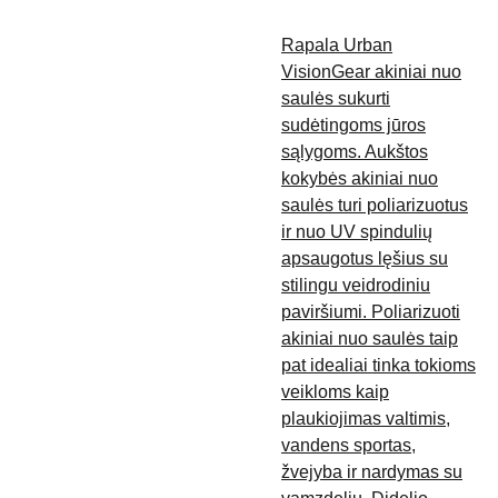
Rapala Urban
VisionGear akiniai nuo
saulės sukurti
sudėtingoms jūros
sąlygoms. Aukštos
kokybės akiniai nuo
saulės turi poliarizuotus
ir nuo UV spindulių
apsaugotus lęšius su
stilingu veidrodiniu
paviršiumi. Poliarizuoti
akiniai nuo saulės taip
pat idealiai tinka tokioms
veikloms kaip
plaukiojimas valtimis,
vandens sportas,
žvejyba ir nardymas su