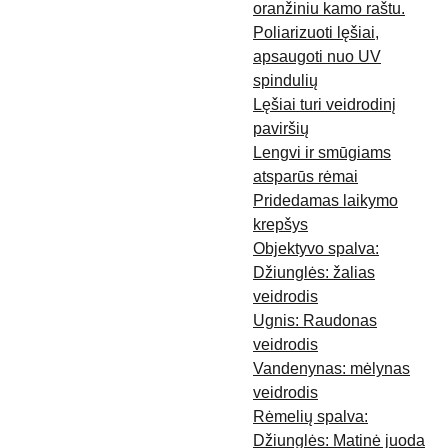
oranžiniu kamo raštu.
Poliarizuoti lęšiai,
apsaugoti nuo UV
spindulių
Lęšiai turi veidrodinį
paviršių
Lengvi ir smūgiams
atsparūs rėmai
Pridedamas laikymo
krepšys
Objektyvo spalva:
Džiunglės: žalias
veidrodis
Ugnis: Raudonas
veidrodis
Vandenynas: mėlynas
veidrodis
Rėmelių spalva:
Džiunglės: Matinė juoda