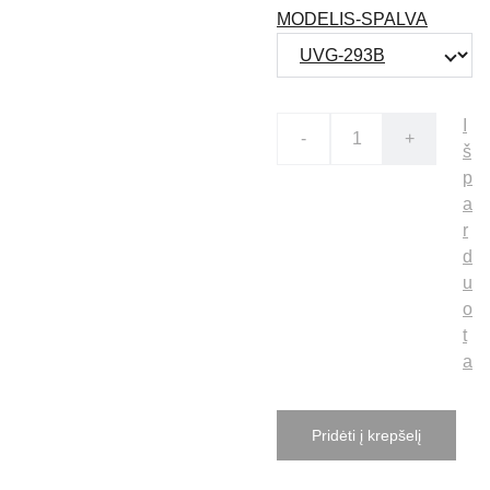
MODELIS-SPALVA
I
-
+
š
p
a
r
d
u
o
t
a
Pridėti į krepšelį