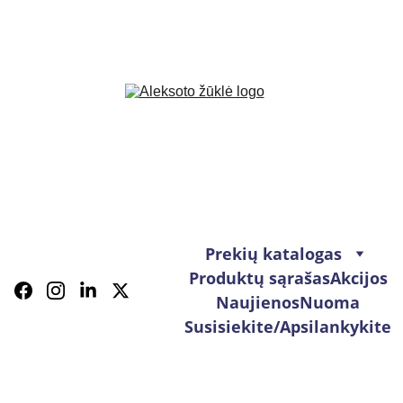
Prekių katalogas
Produktų sąrašas
Akcijos
Naujienos
Nuoma
Susisiekite/Apsilankykite