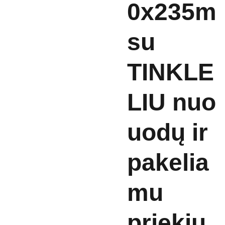
0x235m
su
TINKLE
LIU nuo
uodų ir
pakelia
mu
priekiu.