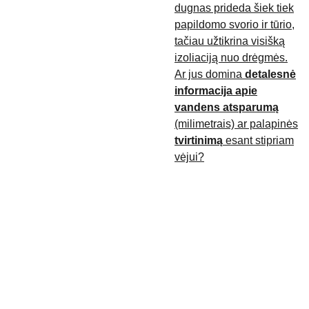
dugnas prideda šiek tiek
papildomo svorio ir tūrio,
tačiau užtikrina visišką
izoliaciją nuo drėgmės.
Ar jus domina
detalesnė
informacija apie
vandens atsparumą
(milimetrais) ar palapinės
tvirtinimą
esant stipriam
vėjui?