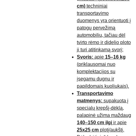
cm)
techniniai
transportavimo
duomenys yra orientuoti į
patogų pervežimą
automobiliu, tačiau dėl
tvirto rėmo ir didelio ploto
ji turi atitinkamą svorį:
Svoris:
apie
15–16 kg
(priklausomai nuo
komplektacijos su
įsegamu dugnu ir
papildomais kuoliukais).
Transportavimo
matmenys:
supakuota į
specialų krepšį-dėklą,
palapinė užima maždaug
140–150 cm ilgį
ir apie
25x25 cm
plotį/aukštį.