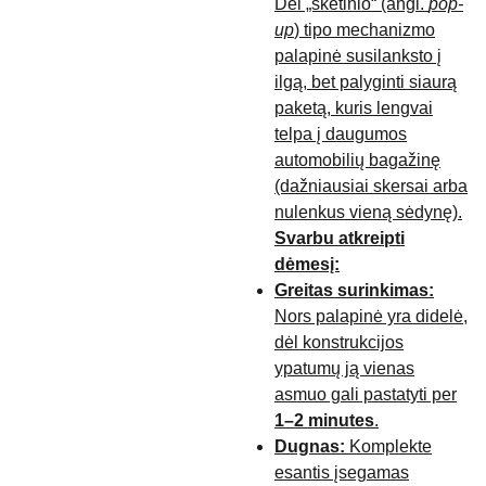
Dėl „skėtinio“ (angl.
pop-
up
) tipo mechanizmo
palapinė susilanksto į
ilgą, bet palyginti siaurą
paketą, kuris lengvai
telpa į daugumos
automobilių bagažinę
(dažniausiai skersai arba
nulenkus vieną sėdynę).
Svarbu atkreipti
dėmesį:
Greitas surinkimas:
Nors palapinė yra didelė,
dėl konstrukcijos
ypatumų ją vienas
asmuo gali pastatyti per
1–2 minutes
.
Dugnas:
Komplekte
esantis įsegamas